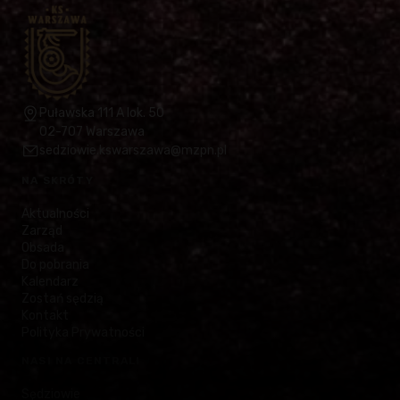
Puławska 111 A lok. 50
02-707 Warszawa
sedziowie.kswarszawa@mzpn.pl
NA SKRÓTY
Aktualności
Zarząd
Obsada
Do pobrania
Kalendarz
Zostań sędzią
Kontakt
Polityka Prywatności
NASI NA CENTRALI
Sędziowie