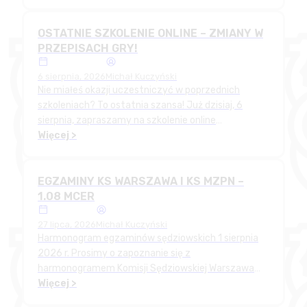
OSTATNIE SZKOLENIE ONLINE – ZMIANY W
PRZEPISACH GRY!
6 sierpnia, 2026
Michał Kuczyński
Nie miałeś okazji uczestniczyć w poprzednich
szkoleniach? To ostatnia szansa! Już dzisiaj, 6
sierpnia, zapraszamy na szkolenie online
poświęcone zmianom w przepisach gry. Godz.
Więcej >
19:00–20:30 Online -
https://us05web.zoom.us/j/85131573673
EGZAMINY KS WARSZAWA I KS MZPN –
1.08 MCER
27 lipca, 2026
Michał Kuczyński
Harmonogram egzaminów sędziowskich 1 sierpnia
2026 r. Prosimy o zapoznanie się z
harmonogramem Komisji Sędziowskiej Warszawa
oraz Kolegium Sędziów MZPN. Egzamin kondycyjny
Więcej >
dotyczy wszystkich sędziów. Prosimy o