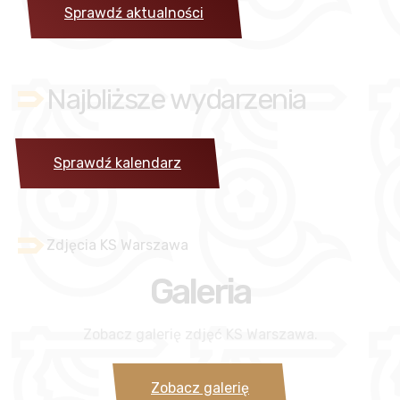
Sprawdź aktualności
Najbliższe wydarzenia
Sprawdź kalendarz
Zdjęcia KS Warszawa
Galeria
Zobacz galerię zdjęć KS Warszawa.
Zobacz galerię