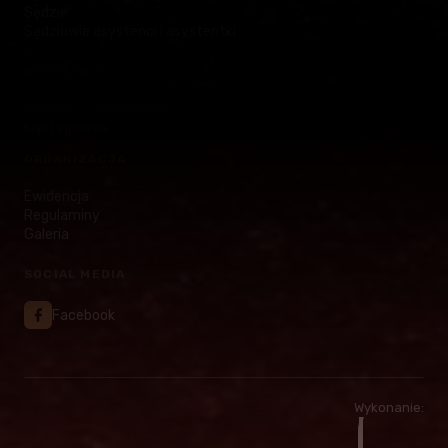
Sędzie
Sędziowie asystenci i asystentki
SZKOLENIE
Materiały szkoleniowe
Klip tygodnia
ORGANIZACJA
Ewidencja
Regulaminy
Galeria
SOCIAL MEDIA
Facebook
Wykonanie: